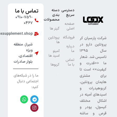
تماس با ما
دسترسی
دسته
سریع
بندی
0910-759-
محصولات
0467
صفحه
اصلی
گینر ها
oxsupplement.shop
فروشگاه
پروتئین
شرکت پارسیان کر
ها
پروتئین دارو در
شیراز، منطقه
درباره
ویژه
سال ۱۳۹۵
ما
آمینو
اسید ها
اقتصادی،
تاسیس شد. شعار
تماس
بلوار صادرات
ما <<قدرت و
با ما
کربوها
کیفیت>> است تا
ما را در شبکه‌های
برای مشتری
اجتماعی دنبال
هایمان پروتئین،
کنید:
کربوهیدرات و
اسیدهای آمینه در
اشکال مختلف
کپسول، پودر و
قرص و ساشه