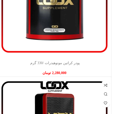
افزودن به سبد خرید
پودر کراتین مونوهیدرات /330 گرم
2,280,000
تومان