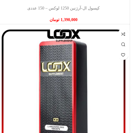
افزودن به سبد خرید
کپسول ال-آرژنین 1250 لوکس – 150 عددی
1,390,000
تومان