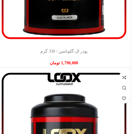
افزودن به سبد خرید
پودر ال-گلوتامین / 330 گرم
1,790,000
تومان