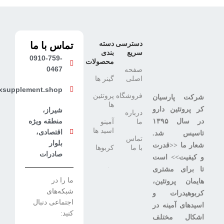
دسترسی
دسته
تماس با ما
سریع
بندی
0910-759-
محصولات
0467
صفحه
اصلی
گینر ها
xsupplement.shop
فروشگاه
پروتئین
شرکت پارسیان
ها
کر پروتئین دارو
شیراز،
درباره
منطقه ویژه
در سال ۱۳۹۵
ما
آمینو
اسید ها
اقتصادی،
تاسیس شد.
تماس
بلوار
شعار ما <<قدرت
با ما
کربوها
صادرات
و کیفیت>> است
تا برای مشتری
ما را در
هایمان پروتئین،
شبکه‌های
کربوهیدرات و
اجتماعی دنبال
اسیدهای آمینه در
کنید:
اشکال مختلف