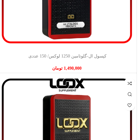
افزودن به سبد خرید
کپسول ال-گلوتامین 1250 لوکس/ 150 عددی
1,490,000
تومان