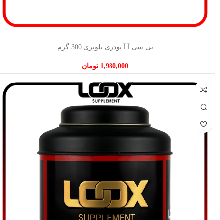
اطلاعات بیشتر
بی سی آ آ پودری بلوبری 300 گرم
1,980,000
تومان