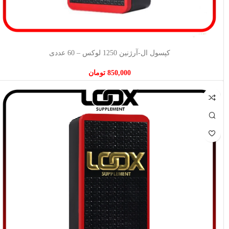
افزودن به سبد خرید
کپسول ال-آرژنین 1250 لوکس – 60 عددی
850,000
تومان