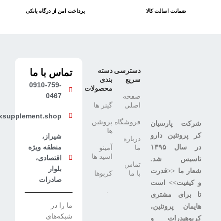
ضمانت اصالت کالا
پرداخت امن از درگاه بانکی
دسترسی
دسته
تماس با ما
سریع
بندی
0910-759-
محصولات
0467
صفحه
اصلی
گینر ها
xsupplement.shop
فروشگاه
پروتئین
شرکت پارسیان
ها
کر پروتئین دارو
شیراز،
درباره
منطقه ویژه
در سال ۱۳۹۵
ما
آمینو
اسید ها
اقتصادی،
تاسیس شد.
تماس
بلوار
شعار ما <<قدرت
با ما
کربوها
صادرات
و کیفیت>> است
تا برای مشتری
ما را در
هایمان پروتئین،
شبکه‌های
کربوهیدرات و