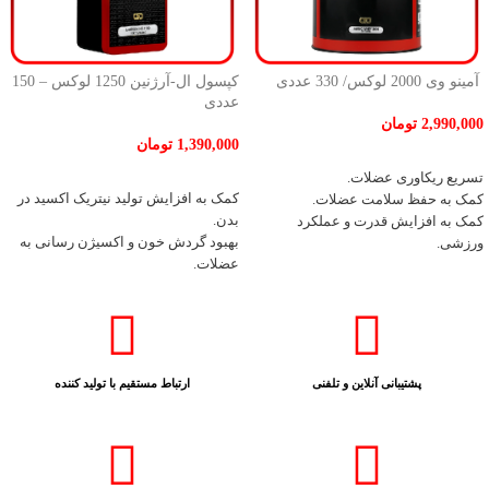
آمینو وی 2000 لوکس/ 330 عددی
کپسول ال-آرژنین 1250 لوکس – 150
عددی
2,990,000
تومان
1,390,000
تومان
اطلاعات بیشتر
افزودن به سبد خرید
تسریع ریکاوری عضلات.
کمک به افزایش تولید نیتریک اکسید در
کمک به حفظ سلامت عضلات.
بدن.
کمک به افزایش قدرت و عملکرد
بهبود گردش خون و اکسیژن‌ رسانی به
ورزشی.
عضلات.
کمک به عضله‌سازی و افزایش توده
افزایش پمپ عضلانی در حین تمرین.
عضلانی.
کمک به افزایش توان، قدرت و
حاوی اسیدهای آمینه ضروری و غیر
استقامت ورزشی.
ضروری برای رشد عضلانی.
کاهش احساس خستگی در تمرینات
سنگین.
پشتیبانی آنلاین و تلفنی
ارتباط مستقیم با تولید کننده