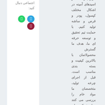
اجتماعی دنبال
اسیدهای آمینه در
کنید:
اشکال مختلف
کپسول، پودر و
قرص و ساشه
تولید کنیم. با
حمایت تیم تحقیق
و توسعه حرفه
ای ما، هدف ما
گسترش
محصولاتمان با
بالاترین کیفیت و
بسته بندی
مناسب است.
قبل از اجرای
چرخه تولید،
متخصصان ما
مواد خام را
بررسی می کنند