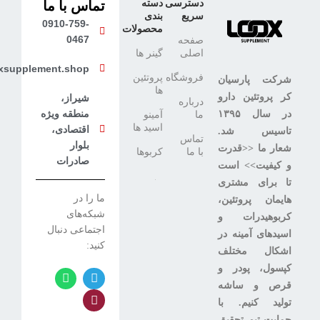
دسترسی
دسته
تماس با ما
سریع
بندی
0910-759-
محصولات
0467
صفحه
اصلی
گینر ها
xsupplement.shop
فروشگاه
پروتئین
شرکت پارسیان
ها
کر پروتئین دارو
شیراز،
درباره
منطقه ویژه
در سال ۱۳۹۵
ما
آمینو
اسید ها
اقتصادی،
تاسیس شد.
تماس
بلوار
شعار ما <<قدرت
با ما
کربوها
صادرات
و کیفیت>> است
تا برای مشتری
ما را در
هایمان پروتئین،
شبکه‌های
کربوهیدرات و
اجتماعی دنبال
اسیدهای آمینه در
کنید:
اشکال مختلف
کپسول، پودر و
قرص و ساشه
تولید کنیم. با
حمایت تیم تحقیق