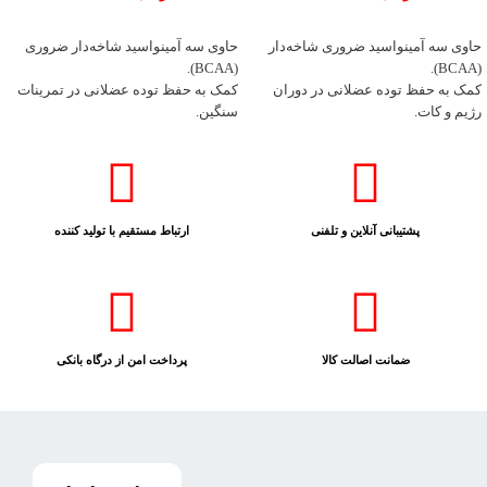
اطلاعات بیشتر
اطلاعات بیشتر
حاوی سه آمینواسید ضروری شاخه‌دار
حاوی سه آمینواسید شاخه‌دار ضروری
(BCAA).
(BCAA).
کمک به حفظ توده عضلانی در دوران
کمک به حفظ توده عضلانی در تمرینات
رژیم و کات.
سنگین.
کاهش تجزیه عضلات هنگام تمرینات
افزایش سرعت ریکاوری پس از تمرین.
سنگین.
کمک به کاهش خستگی عضلات.
افزایش سرعت ریکاوری پس از تمرین.
تحریک سنتز پروتئین و رشد عضلات.
کاهش احساس خستگی و درد عضلانی.
پشتیبانی آنلاین و تلفنی
ارتباط مستقیم با تولید کننده
ضمانت اصالت کالا
پرداخت امن از درگاه بانکی