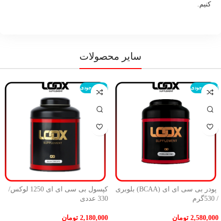
کنیم.
سایر محصولات
اتمام موجودی
اتمام موجودی
پودر بی سی ای ای (BCAA) بلوبری
کپسول بی‌ سی‌ ای‌ ای 1250 لوکس/
/ 530گرم
330 عددی
2,580,000
تومان
2,180,000
تومان