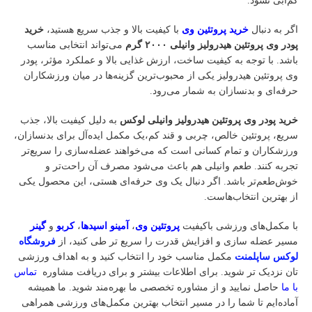
کم‌آبی نشود.
اگر به دنبال
خرید پروتئین وی
با کیفیت بالا و جذب سریع هستید،
خرید
پودر وی پروتئین هیدرولیز وانیلی ۲۰۰۰ گرم
می‌تواند انتخابی مناسب
باشد. با توجه به کیفیت ساخت، ارزش غذایی بالا و عملکرد مؤثر، پودر
وی پروتئین هیدرولیز یکی از محبوب‌ترین گزینه‌ها در میان ورزشکاران
حرفه‌ای و بدنسازان به شمار می‌رود.
خرید پودر وی پروتئین هیدرولیز وانیلی لوکس
به دلیل کیفیت بالا، جذب
سریع، پروتئین خالص، چربی و قند کم،یک مکمل ایده‌آل برای بدنسازان،
ورزشکاران و تمام کسانی است که می‌خواهند عضله‌سازی را سریع‌تر
تجربه کنند. طعم وانیلی هم باعث می‌شود مصرف آن راحت‌تر و
خوش‌طعم‌تر باشد. اگر دنبال یک وی حرفه‌ای هستی، این محصول یکی
از بهترین انتخاب‌هاست.
با مکمل‌های ورزشی باکیفیت
پروتئین وی
،
آمینو اسیدها
،
کربو
و
گینر
مسیر عضله‌ سازی و افزایش قدرت را سریع‌ تر طی کنید، از
فروشگاه
لوکس ساپلمنت
مکمل مناسب خود را انتخاب کنید و به اهداف ورزشی‌
تان نزدیک‌ تر شوید. برای اطلاعات بیشتر و برای دریافت مشاوره
تماس
با ما
حاصل نمایید و از مشاوره تخصصی ما بهره‌مند شوید. ما همیشه
آماده‌ایم تا شما را در مسیر انتخاب بهترین مکمل‌های ورزشی همراهی