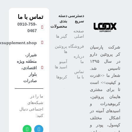
دسترسی
دسته
تماس با ما
سریع
بندی
0910-759-
محصولات
0467
صفحه
اصلی
گینر ها
xsupplement.shop
فروشگاه
پروتئین
شرکت پارسیان
ها
کر پروتئین دارو
شیراز،
درباره
منطقه ویژه
در سال ۱۳۹۵
ما
آمینو
اسید ها
اقتصادی،
تاسیس شد.
تماس
بلوار
شعار ما <<قدرت
با ما
کربوها
صادرات
و کیفیت>> است
تا برای مشتری
ما را در
هایمان پروتئین،
شبکه‌های
کربوهیدرات و
اجتماعی دنبال
اسیدهای آمینه در
کنید:
اشکال مختلف
کپسول، پودر و